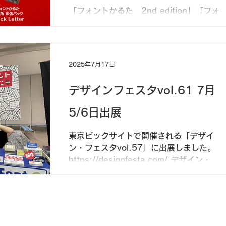
「フォントかるた 2nd edition」「フォ
ントかるた欧文版」「欧文版拡張パック
Black Letter」を CHOOSEBASE
SHIBUYA 店頭にて5月より7月の3ヶ月
間期間限定販売をしております。 7月22
2025年7月17日
日（火）〜28日（月）の1週間、イベント
スペース...
デザインフェスタvol.61 7月
5/6日出展
東京ビックサイトで開催される「デザイ
ン・フェスタvol.57」に出展しました。
https://designfesta.com/ デザイン・フ
ェスタへの参加は2年ぶり！ おなじみ「フ
ォントかるた」はリニューアルして2nd
editionに進化。 そして...
nt karuta LLC 「フォントかるた®」は、フォントかるた合同会