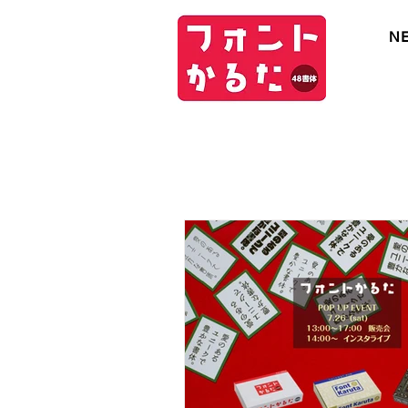
N
font kar
NEWS