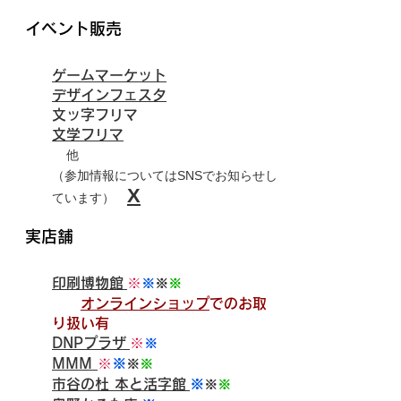
イベント販売
ゲームマーケット
デザインフェスタ
​文ッ字フリマ
文学フリマ
他
（参加情報についてはSNSでお知らせし
X
ています）
実店舗
印刷博物館
※
※
※
※
オンラインショップ
でのお取
り扱い有
DNPプラザ
※
※
MMM
※
※
※
※
市谷の杜 本と活字館
※
※
※