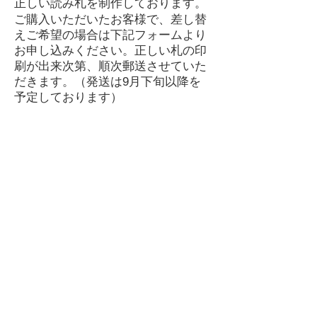
正しい読み札を制作しております。
ご購入いただいたお客様で​、差し替
え
ご希望の場合は下記フォームより
お申し込みください。正しい札の印
刷が出来次第、順次郵送させていた
だきます。（発送は9月下旬以降を
予定しております）
訂正札お申し込みフォーム
​なお、秋のゲームマーケット、デザイン
フェスタのフォントかるた出展ブースで
もお声かけいただければ、訂正札を差し
上げます。
訂正札郵送お申し込み以外の本訂正につ
いてのご連絡は、下記メールアドレスま
でお願いします。
font.karuta@gmail.com