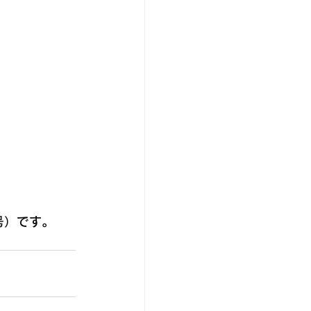
号
）です。