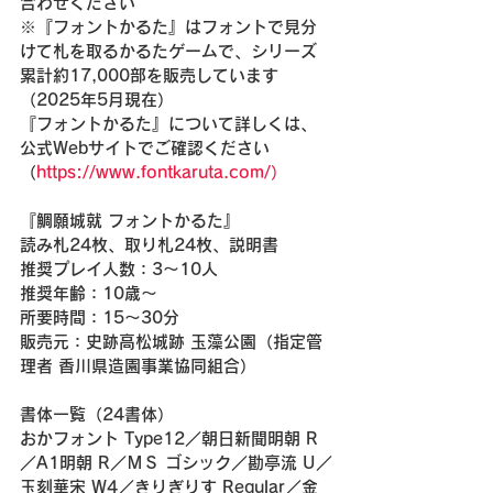
合わせください
※『フォントかるた』はフォントで見分
けて札を取るかるたゲームで、シリーズ
累計約17,000部を販売しています
（2025年5月現在）
『フォントかるた』について詳しくは、
公式Webサイトでご確認ください
（
https://www.fontkaruta.com/）
『鯛願城就 フォントかるた』
読み札24枚、取り札24枚、説明書
推奨プレイ人数：3〜10人
推奨年齢：10歳〜
所要時間：15〜30分
販売元：史跡高松城跡 玉藻公園（指定管
理者 香川県造園事業協同組合）
書体一覧（24書体）
おかフォント Type12／朝日新聞明朝 R
／A1明朝 R／ＭＳ ゴシック／勘亭流 U／
玉刻華宋 W4／きりぎりす Regular／金