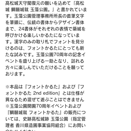
高松城天守閣復元の願いを込めて「高松
城 鯛願城就 玉藻公園。」と書かれていま
す。玉藻公園管理事務所所長の直筆文字
を筆頭に、伝統の書体からデザイン書体
まで、24書体がそれぞれの表情で築城を
呼びかける楽しいかるたになっていま
す。漢字のみの取り札でフォントを見分
けるのは、フォントかるたにとっても新
たな試みです。玉藻公園70周年の記念イ
ベントを盛り上げる一助となり、訪れる
方々に楽しんでいただけることを願って
おります。
※本品は『フォントかるた』および『フ
ォントかるた 2nd edition』とは仕様が
異なるため混ぜて遊ぶことはできません
※玉藻公園開園70周年イベントおよび
『鯛願城就 フォントかるた』の販売につ
いては、史跡高松城跡 玉藻公園（指定管
理者 香川県造園事業協同組合）にお問い