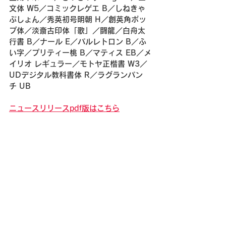
文体 W5／コミックレゲエ B／しねきゃ
ぷしょん／秀英初号明朝 H／創英角ポッ
プ体／淡斎古印体「歌」／闘龍／白舟太
行書 B／ナール E／パルレトロン B／ふ
い字／プリティー桃 B／マティス EB／メ
イリオ レギュラー／モトヤ正楷書 W3／
UDデジタル教科書体 R／ラグランパン
チ UB
ニュースリリースpdf版はこちら
すべて表示
最新記事