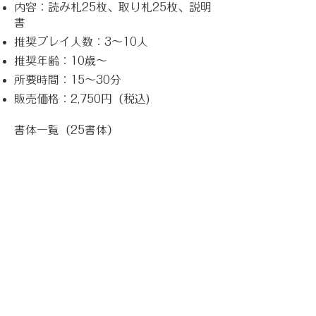
内容：読み札25枚、取り札25枚、説明
書
推奨プレイ人数：3〜10人
推奨年齢：10歳〜
所要時間：15〜30分
販売価格：2,750円（税込)
書体一覧（25書体）
Alte Schwabacher／Amador／
American Text Blackmoor／
Breitkopf Fraktur／FF Brokenscript
Caslon Gotisch／Clairvaux／
Claudius Deutsche Schrift／
Engravers Old English／Fakir Fette
Fraktur／Fette Gotisch／Fette
Kanzlei Goudy Text／JAF Herb／
Lucida Blackletter Marian Black／
Old English／Respira Black San